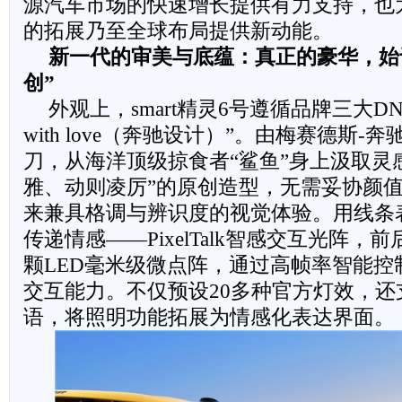
源汽车市场的快速增长提供有力支持，也为s
的拓展乃至全球布局提供新动能。
新一代的审美与底蕴：真正的豪华，始
创
”
外观上，smart精灵6号遵循品牌三大DNA中
with love（奔驰设计）”。由梅赛德斯
刀，从海洋顶级掠食者“鲨鱼”身上汲取灵
雅、动则凌厉”的原创造型，无需妥协颜
来兼具格调与辨识度的视觉体验。用线条
传递情感——PixelTalk智感交互光阵，前
颗LED毫米级微点阵，通过高帧率智能控
交互能力。不仅预设20多种官方灯效，还
语，将照明功能拓展为情感化表达界面。