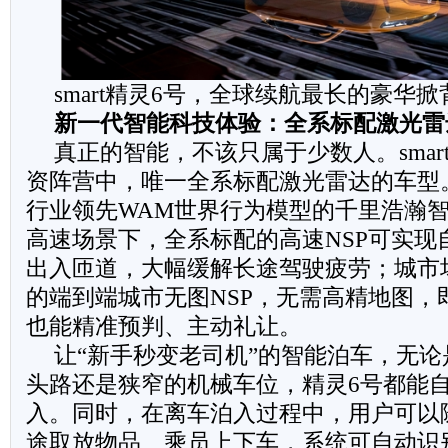
smart精灵6号，全球续航最长的豪华
新一代智能科技体验：全系标配激光雷
真正的智能，不该只属于少数人。smar
资阵营中，唯一全系标配激光雷达的车型
行业领先WAM世界行为模型的千里浩瀚
高速场景下，全系标配的高速NSP可实现
出入匝道，大幅缓解长途驾驶疲劳；城市
的端到端城市无图NSP，无需高精地图，
也能精准预判、主动礼让。
让“新手秒变老司机”的智能泊车，无
头路还是狭窄的机械车位，精灵6号都能
入。同时，在离车泊入过程中，用户可以
途取放物品、乘员上下车，系统可自动识