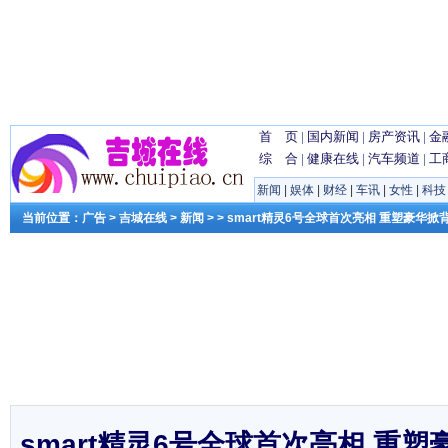
首 页
|
国内新闻
|
房产资讯
|
金
综 合
|
健康在线
|
汽车频道
|
工
新闻
|
娱体
|
财经
|
车讯
|
女性
|
科技
当前位置：
广告
>
吉城在线
>
新闻
> > smart精灵6号全球首次亮相 重塑豪华
smart精灵6号全球首次亮相 重