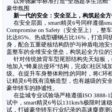
以奔驰豪华标准打造“全感超享生活舱
豪华氛围
新一代的安全：安全至上，构筑起全方
在安全层面，smart精灵6号同样遵循sma
Compromise on Safety（安全至上
比达85%、热成型硼钢占比16%，打造
身，配合五重硬核结构防护与神盾电池安
盖整车的全维安全堡垒，构筑起全方位的
针对传统掀背车型尾部结构先天短板，sm
地加入“蜂巢抗侵环”结构，完成C柱区域
级。在提升车身整体刚性的同时，将C环框
让精灵6号既有流畅造型，也有越级的安
豪华轿车的静谧性。
在盐城专业试验场严格遵循ISO 3888
试中，smart精灵6号以131km/h极限
试，打破豪华轿车行业纪录的高速麋鹿测