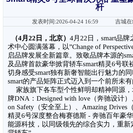
杆
发表时间:2026-04-24 16:59
吉城在
（
4
月
22
日，北京）
4月22日，smart
术中心圆满落幕，以”Change of Perspec
启品牌发展全新篇章。致敬品牌本源的sma
及品牌首款豪华掀背轿车smart精灵6号
切身感受smart独有新奢智能出行魅力的
smart的产品矩阵正式迈入到一个前所未
家族旗下各车型个性鲜明却精神同源，均承
牌DNA：Designed with love（奔驰设计）、
on Safety（安全至上）、Amazing Driv
精灵6号深度整合梅赛德斯 - 奔驰百年豪
能源科技，以同级领先的综合实力，重新
背轿车”。