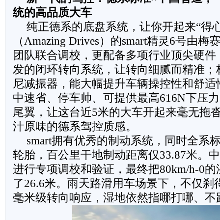
统的高品质大车
纯正德系的底盘系统，让你开起来“得
（Amazing Drives）的smart精灵6号
团队联合调校，更配备多项行业顶尖硬件
发的闭环转向系统，让转向细腻而精准；标
尼减振器，能大幅提升车辆操控性和舒适
中速省、停车帅、可提供最高616N下压
尾翼，让这台近5米的大车开起来毫无拖
汁原味的德系驾控质感。
smart拥有优秀的制动系统，同时全系标
轮胎，百公里干地制动距离仅33.87米。
进行专项调校和验证，最终把80km/h-0
了26.6米。雨天路滑用车场景下，不仅
毫米级转向响应，湿地依然指哪打哪、不