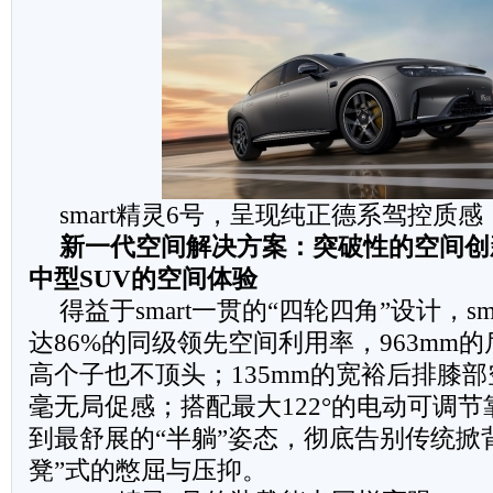
smart精灵6号，呈现纯正德系驾控质感
新一代空间解决方案：突破性的空间创
中型
SUV
的空间体验
得益于smart一贯的“四轮四角”设计，sm
达86%的同级领先空间利用率，963mm
高个子也不顶头；135mm的宽裕后排膝
毫无局促感；搭配最大122°的电动可调
到最舒展的“半躺”姿态，彻底告别传统掀
凳”式的憋屈与压抑。