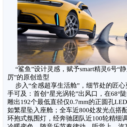
“鲨鱼”设计灵感，赋予smart精灵6号
厉”的原创造型
步入“全感超享生活舱”，细节处的匠
手可及：首创“星光涡轮”出风口，在68°
雕出192个最低直径仅0.7mm的正圆孔L
如繁星坠入座舱；全车近800处发光点搭配
环抱式氛围灯，经奔驰团队近100轮精细
冷暖变色、随音乐节奏律动。听觉上，汽